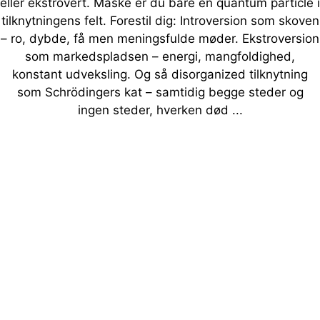
eller ekstrovert. Måske er du bare en quantum particle i
tilknytningens felt. Forestil dig: Introversion som skoven
– ro, dybde, få men meningsfulde møder. Ekstroversion
som markedspladsen – energi, mangfoldighed,
konstant udveksling. Og så disorganized tilknytning
som Schrödingers kat – samtidig begge steder og
ingen steder, hverken død ...