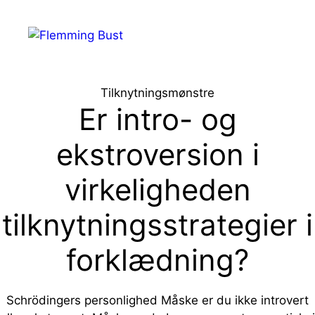
Hop
til
Menu
indhold
Tilknytningsmønstre
Er intro- og
ekstroversion i
virkeligheden
tilknytningsstrategier i
forklædning?
Schrödingers personlighed Måske er du ikke introvert