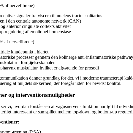
% af nervefibrene)
ceptive signaler fra viscera til nucleus tractus solitarius
ten i den centrale autonome netværk (CAN)
g anterior cingulate cortex’s aktivitet
-up regulering af emotionel homeostase
% af nervefibrene)
triale knudepunkt i hjertet
atoriske processer gennem den kolinerge anti-inflammatoriske pathwa
uskulatur i fordøjelseskanalen
 pharynx muskulatur, hvilket er afgørende for prosodi
mmunikation danner grundlag for det, vi i moderne traumeterapi kald
uering af miljøets sikkerhed, der foregår uden for bevidst kontrol.
ner og interventionsmuligheder
s ser vi, hvordan forståelsen af vagusnervens funktion har ført til udvik
 Særligt interessant er samspillet mellem top-down og bottom-up reguleri
ventioner
:
sarytmi-træning (RSA)