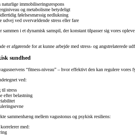
 naturlige immobiliseringsrespons
rginiveau og metabolisme betydeligt
dlertidig følelsesmæssig nedlukning
e udvej ved overvældende stress eller fare
er sammen i et dynamisk samspil, der konstant tilpasser sig vores oplevel
ande er afgørende for at kunne arbejde med stress- og angstrelaterede udf
kisk sundhed
vagusnervens “fitness-niveau” – hvor effektivt den kan regulere vores fy
ndetegnet ved:
til stress
e efter belastning
iabilitet
uleringsevne
rekte sammenhæng mellem vagustonus og psykisk resiliens:
korrelerer med:
ring