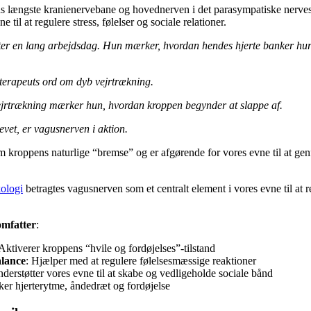
s længste kranienervebane og hovednerven i det parasympatiske nervesy
e til at regulere stress, følelser og sociale relationer.
fter en lang arbejdsdag. Hun mærker, hvordan hendes hjerte banker hurt
 terapeuts ord om dyb vejrtrækning.
 vejrtrækning mærker hun, hvordan kroppen begynder at slappe af.
vet, er vagusnerven i aktion.
kroppens naturlige “bremse” og er afgørende for vores evne til at genf
kologi
betragtes vagusnerven som et centralt element i vores evne til at r
omfatter
:
 Aktiverer kroppens “hvile og fordøjelses”-tilstand
alance
: Hjælper med at regulere følelsesmæssige reaktioner
nderstøtter vores evne til at skabe og vedligeholde sociale bånd
rker hjerterytme, åndedræt og fordøjelse