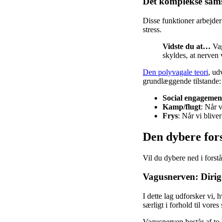
Det komplekse sams
Disse funktioner arbejder
stress.
Vidste du at…
Vag
skyldes, at nerven
Den polyvagale teori
, ud
grundlæggende tilstande:
Social engagemen
Kamp/flugt
: Når v
Frys
: Når vi blive
Den dybere fors
Vil du dybere ned i forst
Vagusnerven: Dirige
I dette lag udforsker vi
særligt i forhold til vore
Vagusnerven består af to