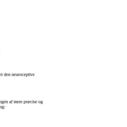
y
er den neuroceptive
lingen af mere præcise og
ng: