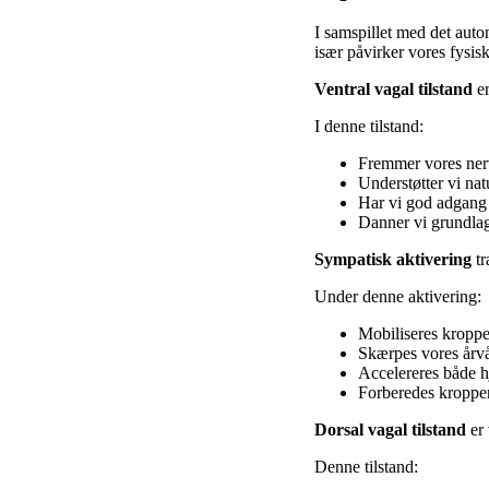
I samspillet med det auto
især påvirker vores fysis
Ventral vagal tilstand
er
I denne tilstand:
Fremmer vores ner
Understøtter vi nat
Har vi god adgang 
Danner vi grundlag
Sympatisk aktivering
tr
Under denne aktivering:
Mobiliseres kroppen
Skærpes vores årv
Accelereres både h
Forberedes kroppen
Dorsal vagal tilstand
er 
Denne tilstand: