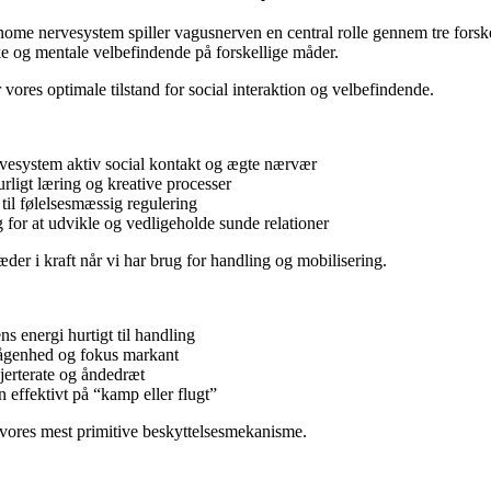
nome nervesystem spiller vagusnerven en central rolle gennem tre forskel
ke og mentale velbefindende på forskellige måder.
 vores optimale tilstand for social interaktion og velbefindende.
vesystem aktiv social kontakt og ægte nærvær
urligt læring og kreative processer
til følelsesmæssig regulering
 for at udvikle og vedligeholde sunde relationer
æder i kraft når vi har brug for handling og mobilisering.
s energi hurtigt til handling
ågenhed og fokus markant
jerterate og åndedræt
 effektivt på “kamp eller flugt”
vores mest primitive beskyttelsesmekanisme.