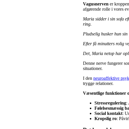
Vagusnerven
er kroppen
afgørende rolle i vores evn
Maria sidder i sin sofa e
ring.
Pludselig husker hun sin
Efter få minutters rolig
Det, Maria netop har ople
Denne nerve fungerer som 
situationer.
I den
neuroaffektive psy
trygge relationer.
Væsentlige funktioner 
Stressregulering
:
Følelsesmæssig b
Social kontakt
: U
Kropslig ro
: Påvi