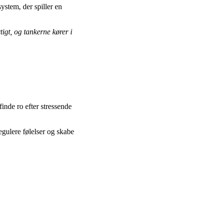
stem, der spiller en
igt, og tankerne kører i
inde ro efter stressende
egulere følelser og skabe