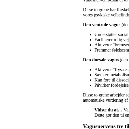
Disse to grene har forskel
vores psykiske velbefind
Den ventrale vagus
(den
Understøtter socia
Faciliterer rolig ve
Aktiverer “bremsen”
Fremmer følelsesmæ
Den dorsale vagus
(den 
Aktiverer “frys-re
Sænker metabolism
Kan føre til dissoc
Påvirker fordøjelse
Disse to grene arbejder 
automatiske vurdering af 
Vidste du at…
Vag
Dette gør den til e
Vagusnervens tre ti