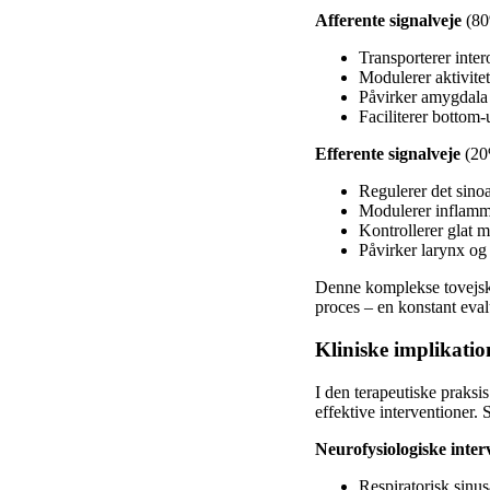
Afferente signalveje
(80
Transporterer intero
Modulerer aktivite
Påvirker amygdala o
Faciliterer bottom
Efferente signalveje
(20
Regulerer det sinoa
Modulerer inflamm
Kontrollerer glat m
Påvirker larynx og
Denne komplekse tovejsko
proces – en konstant eval
Kliniske implikatio
I den terapeutiske praksi
effektive interventioner.
Neurofysiologiske inter
Respiratorisk sinu