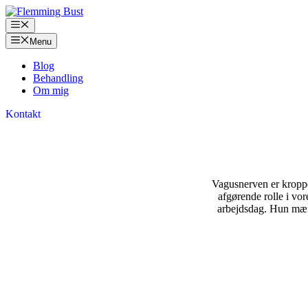
Hop
til
Menu
indhold
Menu
Blog
Behandling
Om mig
Kontakt
Vagusnerven er kroppe
afgørende rolle i vore
arbejdsdag. Hun mærk