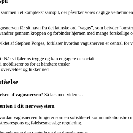
pil
 sammen i et komplekst samspil, der påvirker vores daglige velbefindend
usnerven får sit navn fra det latinske ord “vagus”, som betyder “omstr
 vandrer gennem kroppen og forbinder hjernen med mange forskellige o
viklet af Stephen Porges, forklarer hvordan vagusnerven er central for 
t
: Når vi føler os trygge og kan engagere os socialt
i mobiliserer os for at håndtere trusler
r overvældet og lukker ned
tåelse
åelsen af
vagusnerven
? Så læs med videre…
nten i dit nervesystem
, hvordan vagusnerven fungerer som en sofistikeret kommunikationsbro 
s stressrespons og følelsesmæssige regulering.
 hovedgrene: den ventrale og den dorsale vagus.