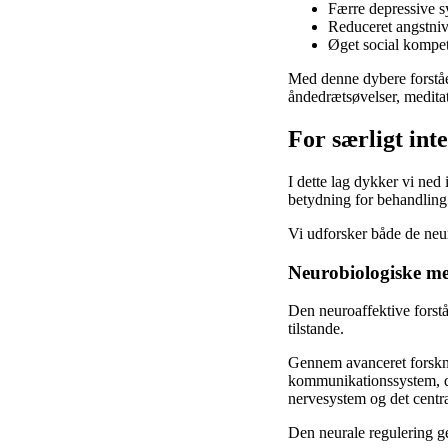
Færre depressive 
Reduceret angstni
Øget social kompe
Med denne dybere forståel
åndedrætsøvelser, meditat
For særligt int
I dette lag dykker vi ne
betydning for behandling 
Vi udforsker både de neur
Neurobiologiske me
Den neuroaffektive forstå
tilstande.
Gennem avanceret forskni
kommunikationssystem, de
nervesystem og det centr
Den neurale regulering 