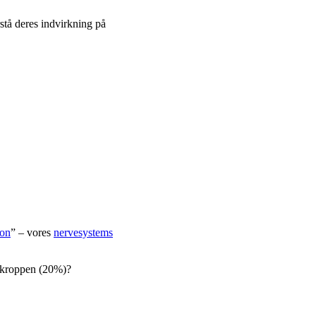
rstå deres indvirkning på
ion
” – vores
nervesystems
l kroppen (20%)?