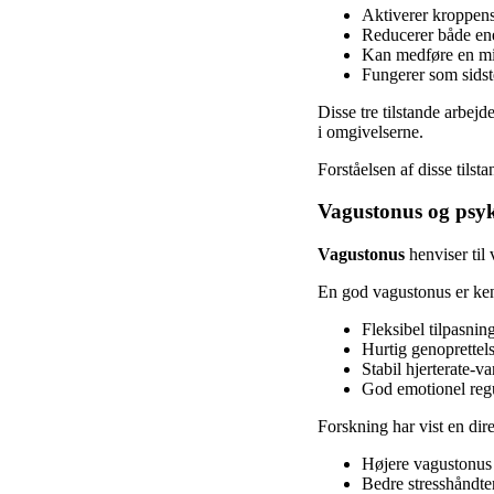
Aktiverer kroppens
Reducerer både ene
Kan medføre en mi
Fungerer som sidst
Disse tre tilstande arbejd
i omgivelserne.
Forståelsen af disse tilst
Vagustonus og psy
Vagustonus
henviser til 
En god vagustonus er ke
Fleksibel tilpasning 
Hurtig genoprettels
Stabil hjerterate-var
God emotionel reg
Forskning har vist en di
Højere vagustonus 
Bedre stresshåndte