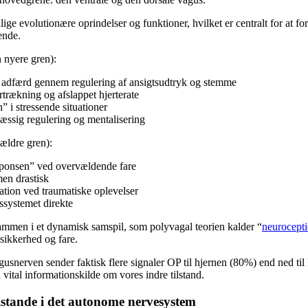
lige evolutionære oprindelser og funktioner, hvilket er centralt for at fo
ende.
 nyere gren):
l adfærd gennem regulering af ansigtsudtryk og stemme
jrtrækning og afslappet hjerterate
 i stressende situationer
ssig regulering og mentalisering
ældre gren):
sponsen” ved overvældende fare
en drastisk
iation ved traumatiske oplevelser
ssystemet direkte
sammen i et dynamisk samspil, som polyvagal teorien kalder “
neurocept
sikkerhed og fare.
usnerven sender faktisk flere signaler OP til hjernen (80%) end ned ti
n vital informationskilde om vores indre tilstand.
lstande i det autonome nervesystem