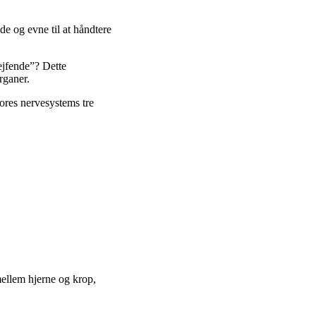
e og evne til at håndtere
ejfende”? Dette
rganer.
vores nervesystems tre
mellem hjerne og krop,