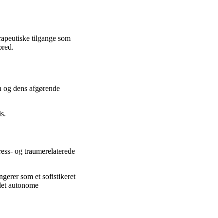
rapeutiske tilgange som
bred.
n og dens afgørende
s.
ress- og traumerelaterede
gerer som et sofistikeret
 det autonome