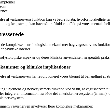
symptomer
veau
tence
se af vagusnervens funktion kan vi bedre forstå, hvorfor forskellige te
ion og kropsterapi kan have så kraftfuld en effekt på vores mentale hel
eresserede
d i de komplekse neurobiologiske mekanismer bag vagusnervens funktio
af psykiske lidelser.
ofysiologiske aspekter og deres kliniske anvendelse i terapeutisk praksi
kanismer og kliniske implikationer
else af vagusnerven har revolutioneret vores tilgang til behandling af st
ng i hjernens og nervesystemets funktion ved vi nu, at vagusnerven fun
r integrerer information fra både det enteriske nervesystem (tarmen),
ale nervesystem.
gennem vagusnerven involverer flere komplekse mekanismer: