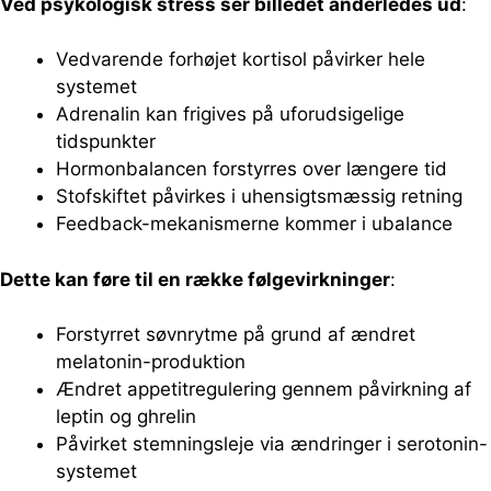
Ved psykologisk stress ser billedet anderledes ud
:
Vedvarende forhøjet kortisol påvirker hele
systemet
Adrenalin kan frigives på uforudsigelige
tidspunkter
Hormonbalancen forstyrres over længere tid
Stofskiftet påvirkes i uhensigtsmæssig retning
Feedback-mekanismerne kommer i ubalance
Dette kan føre til en række følgevirkninger
:
Forstyrret søvnrytme på grund af ændret
melatonin-produktion
Ændret appetitregulering gennem påvirkning af
leptin og ghrelin
Påvirket stemningsleje via ændringer i serotonin-
systemet