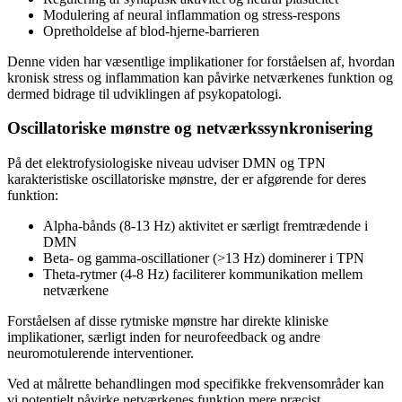
Modulering af neural inflammation og stress-respons
Opretholdelse af blod-hjerne-barrieren
Denne viden har væsentlige implikationer for forståelsen af, hvordan
kronisk stress og inflammation kan påvirke netværkenes funktion og
dermed bidrage til udviklingen af psykopatologi.
Oscillatoriske mønstre og netværkssynkronisering
På det elektrofysiologiske niveau udviser DMN og TPN
karakteristiske oscillatoriske mønstre, der er afgørende for deres
funktion:
Alpha-bånds (8-13 Hz) aktivitet er særligt fremtrædende i
DMN
Beta- og gamma-oscillationer (>13 Hz) dominerer i TPN
Theta-rytmer (4-8 Hz) faciliterer kommunikation mellem
netværkene
Forståelsen af disse rytmiske mønstre har direkte kliniske
implikationer, særligt inden for neurofeedback og andre
neuromotulerende interventioner.
Ved at målrette behandlingen mod specifikke frekvensområder kan
vi potentielt påvirke netværkenes funktion mere præcist.