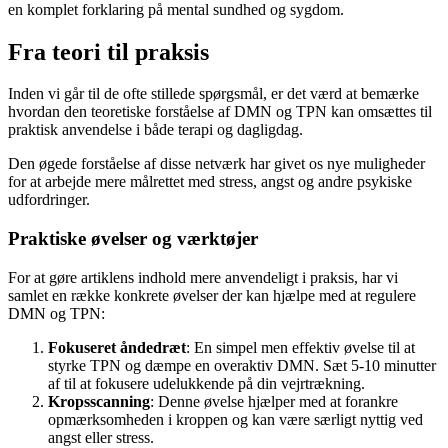
en komplet forklaring på mental sundhed og sygdom.
Fra teori til praksis
Inden vi går til de ofte stillede spørgsmål, er det værd at bemærke
hvordan den teoretiske forståelse af DMN og TPN kan omsættes til
praktisk anvendelse i både terapi og dagligdag.
Den øgede forståelse af disse netværk har givet os nye muligheder
for at arbejde mere målrettet med stress, angst og andre psykiske
udfordringer.
Praktiske øvelser og værktøjer
For at gøre artiklens indhold mere anvendeligt i praksis, har vi
samlet en række konkrete øvelser der kan hjælpe med at regulere
DMN og TPN:
Fokuseret åndedræt
: En simpel men effektiv øvelse til at
styrke TPN og dæmpe en overaktiv DMN. Sæt 5-10 minutter
af til at fokusere udelukkende på din vejrtrækning.
Kropsscanning
: Denne øvelse hjælper med at forankre
opmærksomheden i kroppen og kan være særligt nyttig ved
angst eller stress.